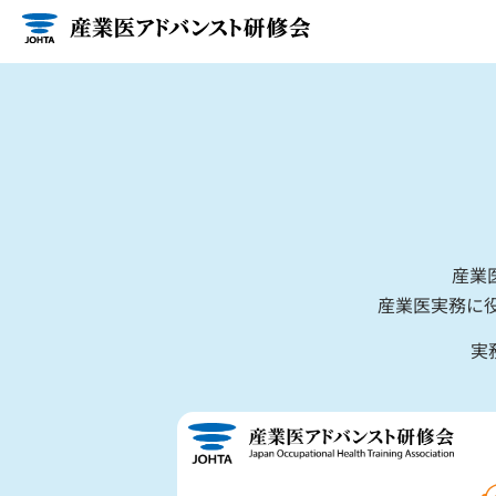
産業
産業医実務に
実