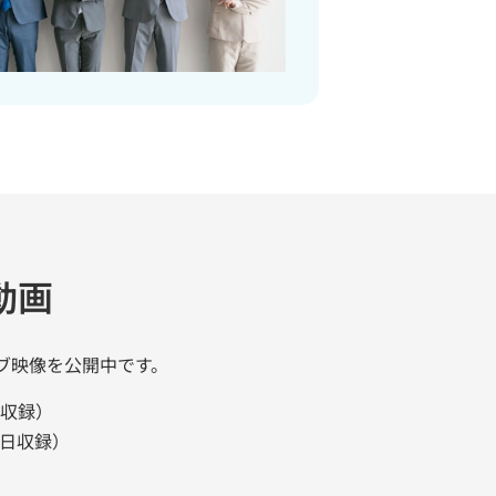
動画
ブ映像を公開中です。
日収録）
6日収録）