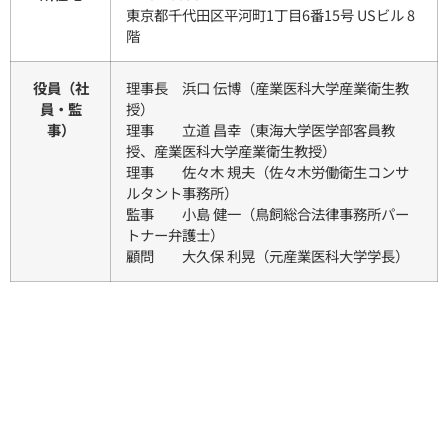
東京都千代田区平河町1丁目6番15号 USビル 8
階
役員（社
理事長 浜口 伝博（産業医科大学産業衛生教
員・監
授）
事）
理事 立道 昌幸（東海大学医学部客員教
授、産業医科大学産業衛生教授）
理事 佐々木 規夫（佐々木労働衛生コンサ
ルタント事務所）
監事 小島 健一（鳥飼総合法律事務所パー
トナー弁護士）
顧問 大久保 利晃（元産業医科大学学長）